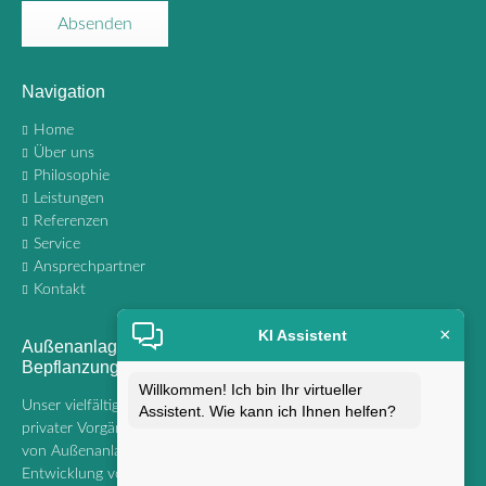
Absenden
Navigation
Navigation
Home
überspringen
Über uns
Philosophie
Leistungen
Referenzen
Service
Ansprechpartner
Kontakt
×
KI Assistent
Außenanlagen Innenhof Gehwege, Rasenflächen und
Bepflanzung
Willkommen! Ich bin Ihr virtueller
Unser vielfältiges Projektportfolio reicht von der Gestaltung
Assistent. Wie kann ich Ihnen helfen?
privater Vorgärten über die umfassende Planung und Realisierung
von Außenanlagen für Wohnblöcke bis hin zur Pflege und
Entwicklung von Grünflächen an Industriestandorten. Wir legen