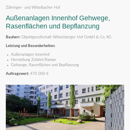
Zähringer- und Wittelbacher Hof
Außenanlagen Innenhof Gehwege,
Rasenflächen und Bepflanzung
Bauherr:
Objektgesellschaft Wittelsberger Hof GmbH & Co. KG
Leistung und Besonderheiten:
Außenanlagen Innenhof
Herstellung Zufahrt/Rampe
Gehwege, Rasenflächen und Bepflanzung
Auftragswert:
470 000 €