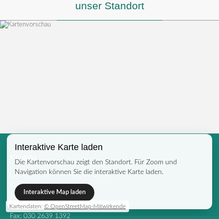
unser Standort
Interaktive Karte laden
Kontakt
Die Kartenvorschau zeigt den Standort. Für Zoom und
Navigation können Sie die interaktive Karte laden.
LEUKA Garten & Wegebau GmbH
Reichsstr. 92a
Interaktive Map laden
14052 Berlin
Tel.: 030 2636 9354
Kartendaten:
© OpenStreetMap-Mitwirkende
Fax: 030 2639 1392